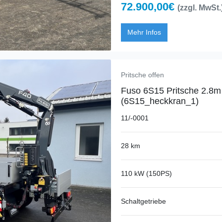
72.900,00€
(zzgl. MwSt.
Mehr Infos
Pritsche offen
Fuso 6S15 Pritsche 2.8
(6S15_heckkran_1)
11/-0001
28 km
110 kW (150PS)
Schaltgetriebe