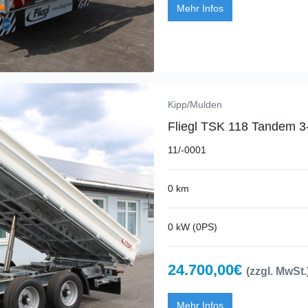
Mehr Infos
Kipp/Mulden
Fliegl TSK 118 Tandem 3-
11/-0001
0 km
0 kW (0PS)
24.700,00€
(zzgl. MwSt.
Mehr Infos