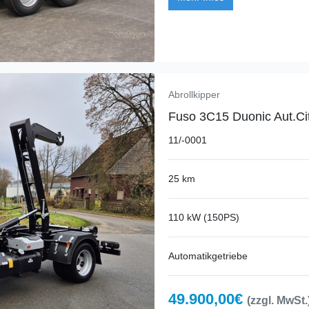
Abrollkipper
Fuso 3C15 Duonic Aut.Cit
11/-0001
25 km
110 kW (150PS)
Automatikgetriebe
49.900,00€
(zzgl. MwSt.