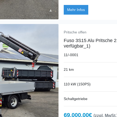
Mehr Infos
Pritsche offen
Fuso 3S15 Alu Pritsche 2
verfügbar_1)
11/-0001
21 km
110 kW (150PS)
Schaltgetriebe
69.000,00€
(zzgl. MwSt.