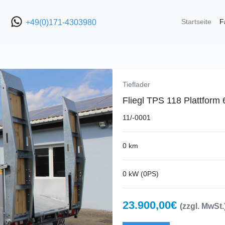
Startseite
F
+49(0)171-4303980
Tieflader
Fliegl TPS 118 Plattfor
11/-0001
0 km
0 kW (0PS)
23.900,00€
(zzgl. MwSt.