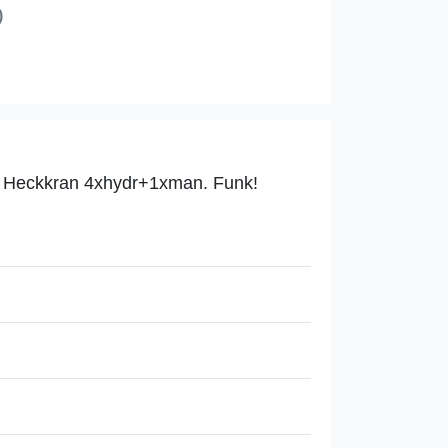
)
m Heckkran 4xhydr+1xman. Funk!