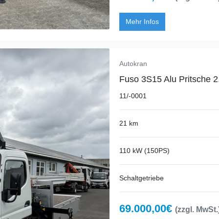
Mehr Infos
Autokran
Fuso 3S15 Alu Pritsche 
11/-0001
21 km
110 kW (150PS)
Schaltgetriebe
69.000,00€
(zzgl. MwSt.