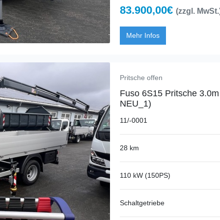
83.900,00€
(zzgl. MwSt.
Mehr Infos
Pritsche offen
Fuso 6S15 Pritsche 3.0m
NEU_1)
11/-0001
28 km
110 kW (150PS)
Schaltgetriebe