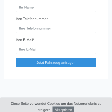
Ihre Telefonnummer
Ihre E-Mail*
Jetzt Fahrzeug anfragen
Diese Seite verwendet Cookies um das Nutzererlebnis zu
© 2026 Copyright:
Viktor Bargen Nutzfahrzeuge
|
Impressum
|
Datenschutzerklärung
|
Kontakt
steigern.
Akzeptieren