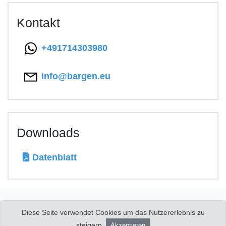
Kontakt
+491714303980
info@bargen.eu
Downloads
Datenblatt
Diese Seite verwendet Cookies um das Nutzererlebnis zu
© 2026 Copyright:
Viktor Bargen Nutzfahrzeuge
|
Impressum
|
steigern.
Datenschutzerklärung
|
Kontakt
Akzeptieren